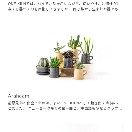
ONE KILNではこれまで、型を用いながら、使いやすさと個性が共
存する器づくりを目指してきました。 同じ型から生まれた器でも、
土や釉薬、焼成によって少しずつ異なる表情を持っています。 しか
し、この穴窯のシリーズでは、その変化は私たちの想像を大きく超
えていきます。
Products
Araheam
Journals
前原兄弟と出会ったのは、まだONE KILNとして動き出す直前のこ
とだった。 ニューヨーク帰りの良一郎と、中国語も話せるグラフィ
ックデザイナーの宅二郎。 天文館で展示をしていると、ふたりでふ
Contact
らっと見に来てくれたのを覚えている。